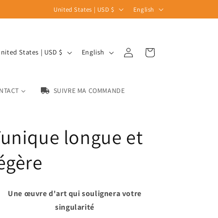
C
L
United States | USD $
English
o
a
u
n
Log
L
n
g
Cart
United States | USD $
English
in
a
t
u
n
r
a
NTACT
SUIVRE MA COMMANDE
g
y
g
u
/
e
a
r
unique longue et
g
e
e
égère
g
i
o
Une œuvre d'art qui soulignera votre
n
singularité