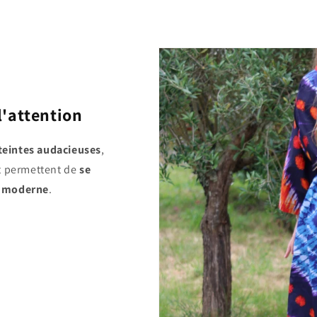
l'attention
 teintes audacieuses
,
t permettent de
se
t moderne
.