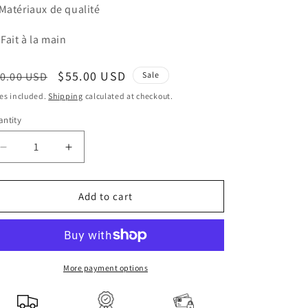
Matériaux de qualité
Fait à la main
egular
Sale
$55.00 USD
0.00 USD
Sale
ice
price
es included.
Shipping
calculated at checkout.
ntity
Decrease
Increase
quantity
quantity
for
for
Tunique
Tunique
Add to cart
longue
longue
et
et
légère
légère
More payment options