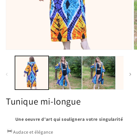
Open
O
media
m
1
2
in
in
modal
m
Tunique mi-longue
Une oeuvre d'art qui soulignera votre singularité
Audace et élégance