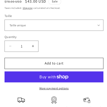
Regular
Sale
$43.00 USD
$78.00 USD
Sale
price
price
Taxes included.
Shipping
calculated at checkout.
Taille
Quantity
Decrease
Increase
quantity
quantity
for
for
Tunique
Tunique
Add to cart
mi-
mi-
longue
longue
More payment options