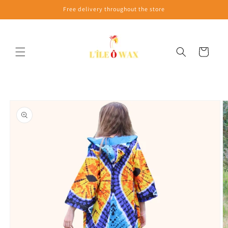
Skip to
Free delivery throughout the store
content
Cart
Skip to
product
information