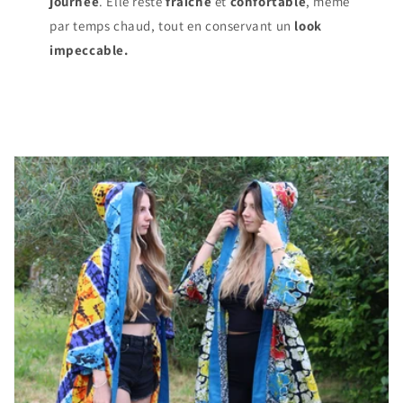
journée
. Elle reste
fraiche
et
confortable
, même
par temps chaud, tout en conservant un
look
impeccable.